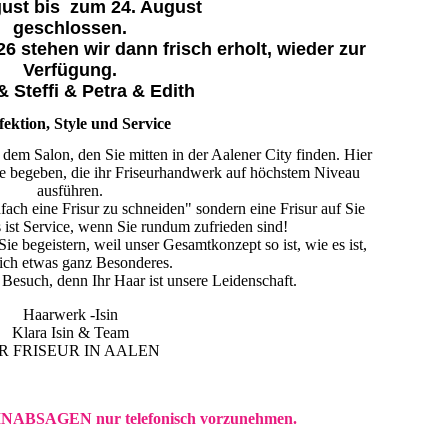
gust bis zum 24. August
geschlossen.
6 stehen wir dann frisch erholt, wieder zur
Verfügung.
& Steffi & Petra & Edith
fektion, Style und Service
n dem Salon, den Sie mitten in der Aalener City finden. Hier
de begeben, die ihr Friseurhandwerk auf höchstem Niveau
ausführen.
nfach eine Frisur zu schneiden" sondern eine Frisur auf Sie
 ist Service, wenn Sie rundum zufrieden sind!
ie begeistern, weil unser Gesamtkonzept so ist, wie es ist,
ich etwas ganz Besonderes.
 Besuch, denn Ihr Haar ist unsere Leidenschaft.
Haarwerk -Isin
Klara Isin & Team
R FRISEUR IN AALEN
INABSAGEN nur telefonisch vorzunehmen.