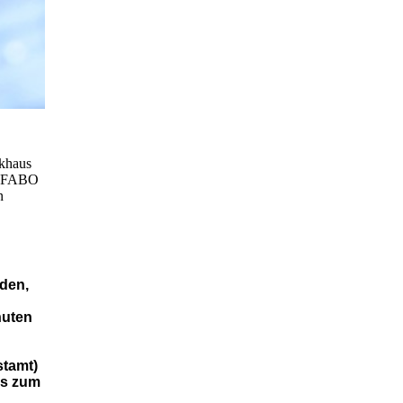
ckhaus
Fa.FABO
n
iden,
nuten
stamt)
is zum