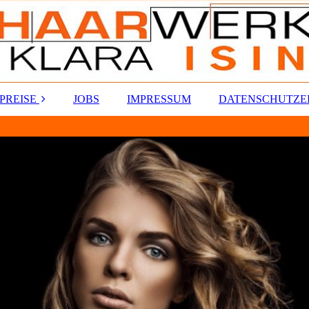
PREISE
JOBS
IMPRESSUM
DATENSCHUTZ
DAMEN
HERREN
KINDER